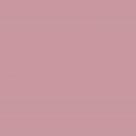
Возможен подбор из наличия в студии ✓
Подобрать изделие
Оформление заказа возможно только после
согласования изделия и стоимости с менеджером.
Женский
Тип парика
Средний (от 35 до 50 см)
Длина
Детская
Структура
Блонд
Цвет
Техника
С имитацией кожи (полностью
изготовления
ручная работа)
парика
В кредит
Быстрый просмотр