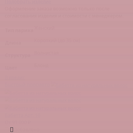
Подобрать изделие
Оформление заказа возможно только после
согласования изделия и стоимости с менеджером.
Женский
Тип парика
Короткий (до 35 см)
Длина
Волнистая
Структура
Блонд
Цвет
В кредит
Быстрый просмотр
Бабетта Арт. 16
От 91 000 ₽
Добавлено