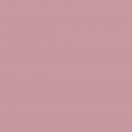
Возможен подбор из наличия в студии ✓
Подобрать изделие
Оформление заказа возможно только после
согласования изделия и стоимости с менеджером.
Женский
Тип парика
Короткий (до 35 см)
Длина
Волнистая
Структура
Шатен
Цвет
В кредит
Быстрый просмотр