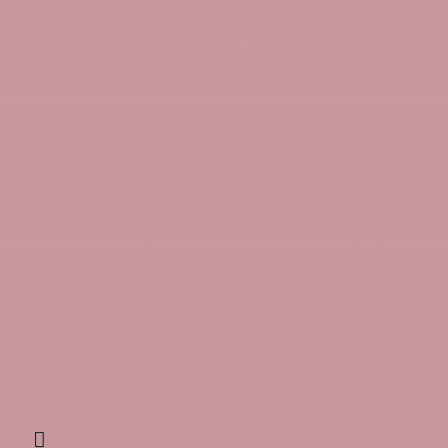
Тип парика
Короткий (до 35 см)
Длина
Прямая
Структура
Шатен
Цвет
В кредит
Быстрый просмотр
Система замещения волос Арт. 24
От 360 000 ₽
Добавлено