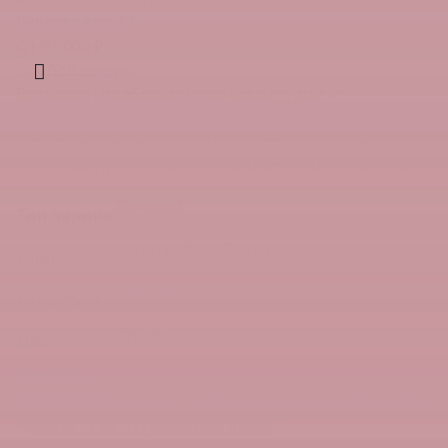
Бабетта Арт. 17
От 91 000 ₽
Добавлено
Возможен подбор из наличия в студии ✓
Подобрать изделие
Оформление заказа возможно только после
согласования изделия и стоимости с менеджером.
Женский
Тип парика
Короткий (до 35 см)
Длина
Прямая
Структура
Русый
Цвет
В кредит
Быстрый просмотр