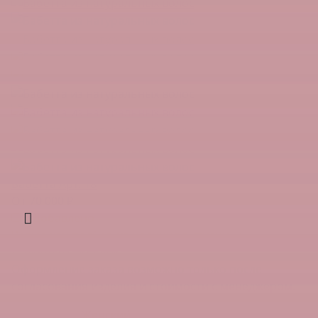
Бабетта Арт. 18
От 70 000 ₽
Добавлено
Возможен подбор из наличия в студии ✓
Подобрать изделие
Оформление заказа возможно только после
согласования изделия и стоимости с менеджером.
Женский